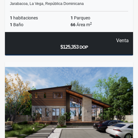
Jarabacoa, La Vega, República Dominicana
1
habitaciones
1
Parqueo
2
1
Baño
66
Área m
Venta
$125,353
DOP