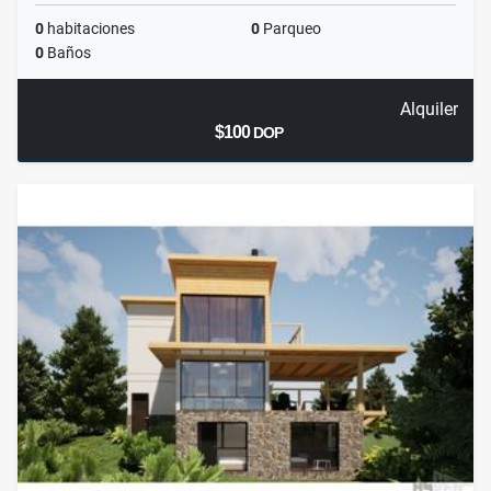
0
habitaciones
0
Parqueo
0
Baños
Alquiler
$100
DOP