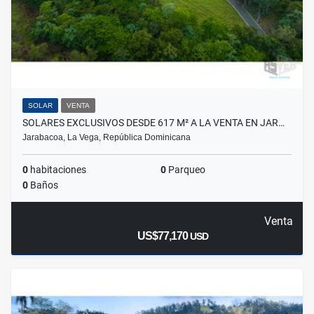
SOLAR
VENTA
SOLARES EXCLUSIVOS DESDE 617 M² A LA VENTA EN JAR…
Jarabacoa, La Vega, República Dominicana
0
habitaciones
0
Parqueo
0
Baños
Venta
US$77,170
USD