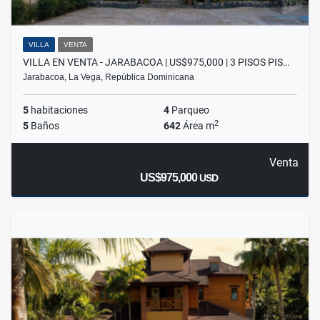
VILLA
VENTA
VILLA EN VENTA - JARABACOA | US$975,000 | 3 PISOS PIS…
Jarabacoa, La Vega, República Dominicana
5
habitaciones
4
Parqueo
2
5
Baños
642
Área m
Venta
US$975,000
USD