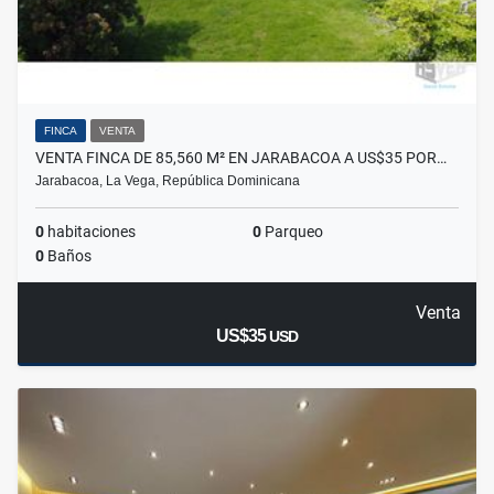
FINCA
VENTA
VENTA FINCA DE 85,560 M² EN JARABACOA A US$35 POR…
Jarabacoa, La Vega, República Dominicana
0
habitaciones
0
Parqueo
0
Baños
Venta
US$35
USD