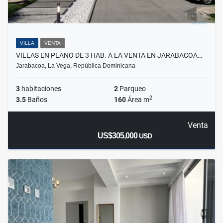
VILLA
VENTA
VILLAS EN PLANO DE 3 HAB. A LA VENTA EN JARABACOA…
Jarabacoa, La Vega, República Dominicana
3
habitaciones
2
Parqueo
2
3.5
Baños
160
Área m
Venta
US$305,000
USD