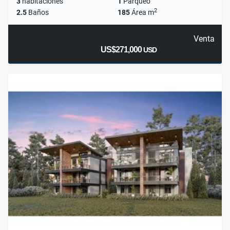
3
habitaciones
1
Parqueo
2
2.5
Baños
185
Área m
Venta
US$271,000
USD