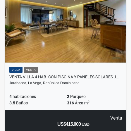
VILLA
VENTA
VENTA VILLA 4 HAB. CON PISCINA Y PANELES SOLARES J…
Jarabacoa, La Vega, República Dominicana
4
habitaciones
2
Parqueo
2
3.5
Baños
316
Área m
Venta
US$415,000
USD