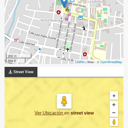
200 m
500 ft
Leaflet
| Wasi - ©
OpenStreetMap
Street View
Ver Ubicación
en
street view