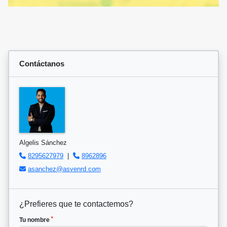
Contáctanos
Algelis Sánchez
8295627979
|
8962896
asanchez@asvenrd.com
¿Prefieres que te contactemos?
*
Tu nombre