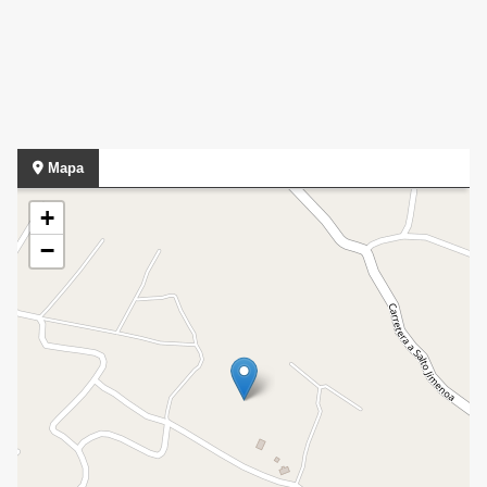
Mapa
+
−