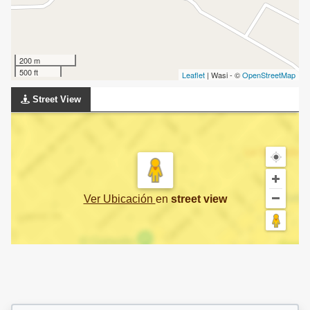
200 m
500 ft
Leaflet
| Wasi - ©
OpenStreetMap
Street View
Ver Ubicación
en
street view