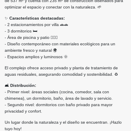
de 537 m² y cuenta con 235 m² de construcción diseñados para
optimizar el espacio y conectar con la naturaleza. 🌱
✨
Características destacadas:
- 2 estacionamientos por villa 🚗🚗
- 3 dormitorios 🛏️
- Área de piscina y patio 🏊‍♂️🌳
- Diseño contemporáneo con materiales ecológicos para un
ambiente fresco y natural 🌍
- Espacios amplios y luminosos 🌞
El complejo ofrece acceso privado y planta de tratamiento de
aguas residuales, asegurando comodidad y sostenibilidad. ♻️
🛋️
Distribución:
- Primer nivel: áreas sociales (cocina, comedor, sala con
chimenea), un dormitorio, baño, área de lavado y servicio.
- Segundo nivel: dormitorios con baño privado para mayor
privacidad y confort.
Un lugar donde la naturaleza y el diseño se encuentran. ¡Hazlo
tuyo hoy!