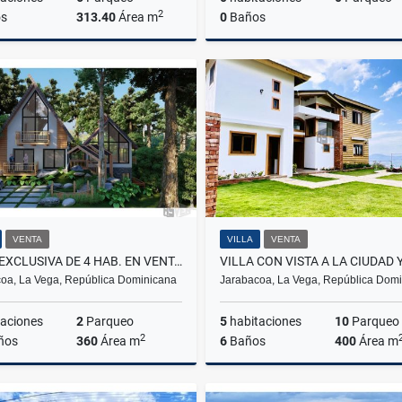
2
s
313.40
Área m
0
Baños
Alquiler
A
US$500
$100
VENTA
VILLA
VENTA
VILLA EXCLUSIVA DE 4 HAB. EN VENTA EN JARABACOA
oa, La Vega, República Dominicana
Jarabacoa, La Vega, República Dom
aciones
2
Parqueo
5
habitaciones
10
Parqueo
2
ños
360
Área m
6
Baños
400
Área m
Venta