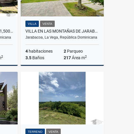
VILLA
VENTA
VENTA MANSIÓN DE LUJO CON 1,500 M² DE CONST.JARABACOA US$3MILLONES
VILLA EN LAS MONTAÑAS DE JARABACOA A LA VENTA POR US$448,000
inicana
Jarabacoa, La Vega, República Dominicana
4
habitaciones
2
Parqueo
2
2
m
3.5
Baños
217
Área m
Venta
Venta
US$448,000
TERRENO
VENTA