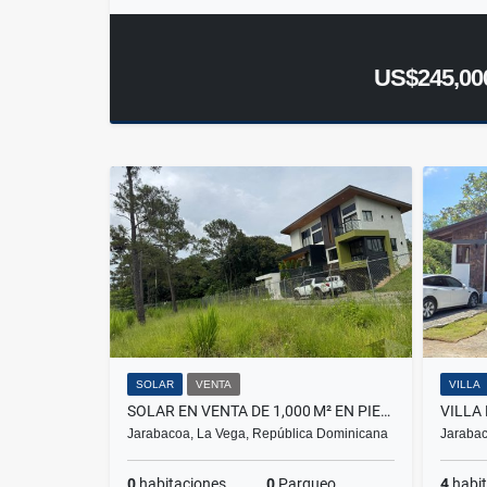
US$245,00
SOLAR
VENTA
VILLA
SOLAR EN VENTA DE 1,000 M² EN PIEDRA BLANCA, JARABACOA – US$85/M²
Jarabacoa, La Vega, República Dominicana
Jarabac
0
habitaciones
0
Parqueo
4
habit