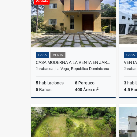
Vendido
US$100
CASA
VENTA
CASA
CASA MODERNA A LA VENTA EN JARABACOA POR SOLO US$450,000
Jarabacoa, La Vega, República Dominicana
Jarabac
5
habitaciones
8
Parqueo
3
habit
2
5
Baños
400
Área m
4.5
Ba
Venta
US$450,000