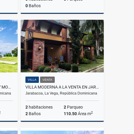
0
Baños
lquiler
Venta
$1,500
VILLA
VENTA
VILLA CON VISTA A LA CIUDAD Y MONTAÑAS DE JARABACOA A LA VENTA
VILLA MODERNA A LA VENTA EN JARABACOA POR SOLO US$220,000
inicana
Jarabacoa, La Vega, República Dominicana
2
habitaciones
2
Parqueo
2
2
2
Baños
110.50
Área m
Venta
Venta