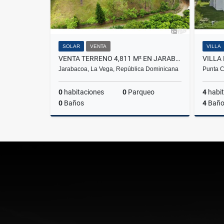
SOLAR
VENTA
VILLA
VENTA TERRENO 4,811 M² EN JARABACOA US$95/M²
Jarabacoa, La Vega, República Dominicana
Punta C
0
habitaciones
0
Parqueo
4
habit
0
Baños
4
Baño
Venta
US$95