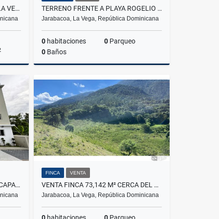
MODERNAS VILLAS DE LUJO A LA VENTA EN JARABACOA CON VISTAS MÁGICAS
TERRENO FRENTE A PLAYA ROGELIO – 695,155 M² EN GASPAR HERNÁNDEZ
inicana
Jarabacoa, La Vega, República Dominicana
0
habitaciones
0
Parqueo
2
0
Baños
Venta
Venta
US$25
FINCA
VENTA
APARTAMENTO EN RENTA CON CAPACIDAD PARA 6 PEROSNAS EN JARABACOA
VENTA FINCA 73,142 M² CERCA DEL RÍO EN JARABACOA RD$1,500/M²
inicana
Jarabacoa, La Vega, República Dominicana
0
habitaciones
0
Parqueo