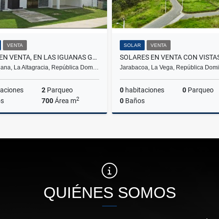
VENTA
SOLAR
VENTA
VILLA EN VENTA, EN LAS IGUANAS GOLF RESIDENCE. CAP CANA.
ana, La Altagracia, República Dom…
Jarabacoa, La Vega, República Dom
aciones
2
Parqueo
0
habitaciones
0
Parqueo
2
s
700
Área m
0
Baños
Venta
US$1,400,000
$8,000
QUIÉNES SOMOS