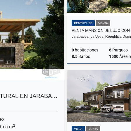
PENTHOUSE
VENTA
Jarabacoa, La Vega, República Dom
8
habitaciones
6
Parqueo
8.5
Baños
1500
Área 
US$3,000,000
NATURAL EN JARABA…
eo
2
rea m
VILLA
VENTA