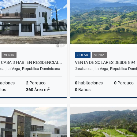
US$375,000
US$750,000
VENTA
SOLAR
VENTA
VENTA CASA 3 HAB. EN RESIDENCIAL CERRADO JARABACOA US$385,000
oa, La Vega, República Dominicana
Jarabacoa, La Vega, República Dom
aciones
2
Parqueo
0
habitaciones
0
Parqueo
2
ños
360
Área m
0
Baños
Venta
US$385,000
US$110