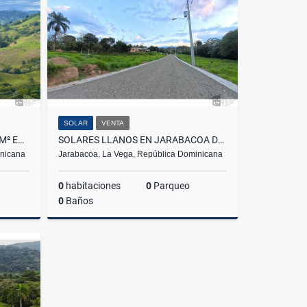
US$215,000
SOLAR
VENTA
VENTA DE SOLARES DESDE 894 M² EN JARABACOA – US$110/M²
SOLARES LLANOS EN JARABACOA DESDE 300M2 A LA VENTA DESDE RD$,1,500,000
inicana
Jarabacoa, La Vega, República Dominicana
0
habitaciones
0
Parqueo
0
Baños
Venta
Venta
$1,500,000