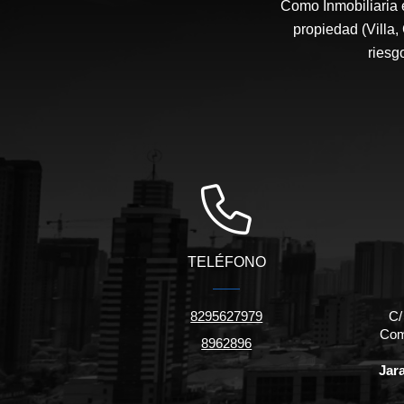
Como Inmobiliaria 
propiedad (Villa,
riesg
TELÉFONO
8295627979
C/
Come
8962896
Jar