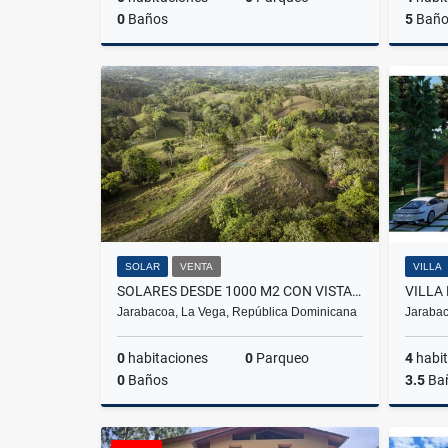
0
Baños
5
Baño
Venta
US$88
SOLAR
VENTA
VILLA
SOLARES DESDE 1000 M2 CON VISTA ESPECTACULAR A LA VENTA EN JARABACOA
Jarabacoa, La Vega, República Dominicana
Jarabac
0
habitaciones
0
Parqueo
4
habit
0
Baños
3.5
Ba
Venta