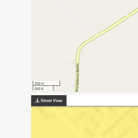
200 m
500 ft
Street View