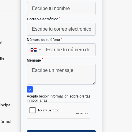
*
Correo electrónico
*
Número de teléfono
m²
▼
lla
*
Mensaje
Acepto recibir información sobre ofertas
inmobiliarias
incipal
mármol