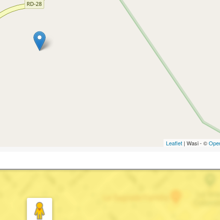
Leaflet
| Wasi - ©
Ope