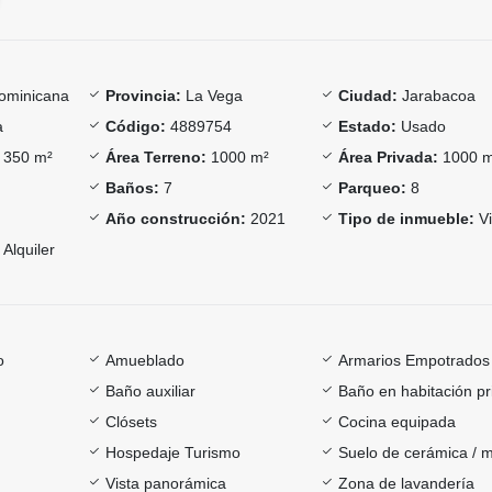
ominicana
Provincia:
La Vega
Ciudad:
Jarabacoa
a
Código:
4889754
Estado:
Usado
350 m²
Área Terreno:
1000 m²
Área Privada:
1000 
Baños:
7
Parqueo:
8
Año construcción:
2021
Tipo de inmueble:
Vi
Alquiler
o
Amueblado
Armarios Empotrados
Baño auxiliar
Baño en habitación pr
Clósets
Cocina equipada
Hospedaje Turismo
Suelo de cerámica / 
Vista panorámica
Zona de lavandería