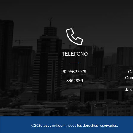
TELÉFONO
8295627979
C/
Come
8962896
Jar
©2026
asvenrd.com
, todos los derechos reservados.