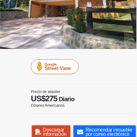
Google
Street View
Precio de alquiler
US$275
Diario
Dólares Americanos
Descargar
Recomendar inmueble
información
por correo electrónico