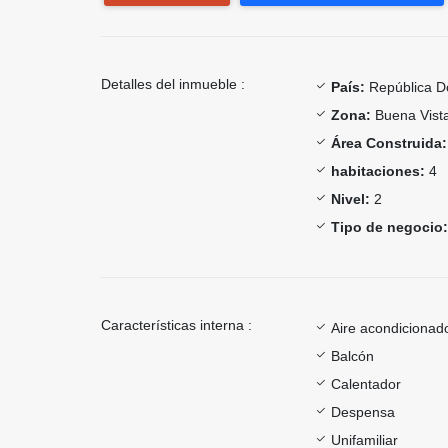
Detalles del inmueble :
País:
República D
Zona:
Buena Vist
Área Construida:
habitaciones:
4
Nivel:
2
Tipo de negocio:
Características interna :
Aire acondicionad
Balcón
Calentador
Despensa
Unifamiliar