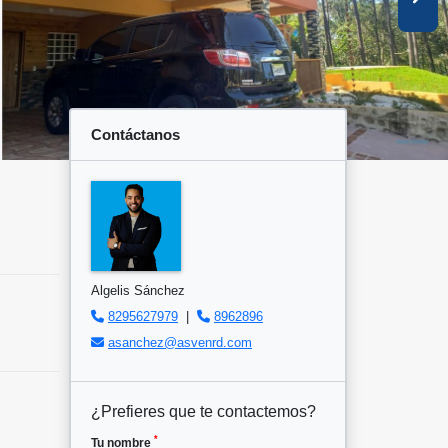
Contáctanos
Algelis Sánchez
8295627979
|
8962896
asanchez@asvenrd.com
¿Prefieres que te contactemos?
*
Tu nombre