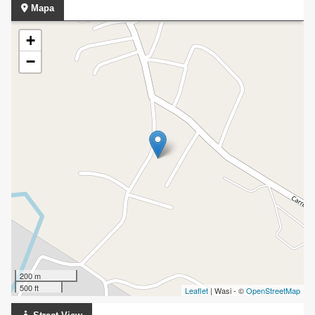
Mapa
+
−
200 m
500 ft
Leaflet
| Wasi - ©
OpenStreetMap