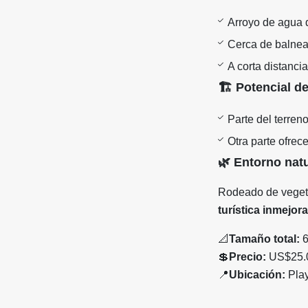
Arroyo de agua d
Cerca de balnea
A corta distanci
🏗
Potencial de
Parte del terren
Otra parte ofrec
🌿
Entorno natu
Rodeado de vegeta
turística inmejor
📐
Tamaño total:
6
💲
Precio:
US$25.0
📍
Ubicación:
Play