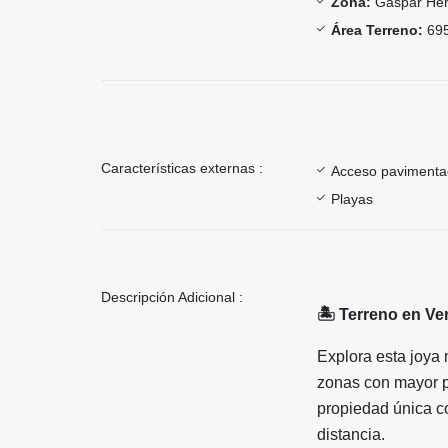
Zona:
Gaspar He
Área Terreno:
695
Características externas :
Acceso paviment
Playas
Descripción Adicional :
🏝
Terreno en Ve
Explora esta joya 
zonas con mayor p
propiedad única co
distancia.