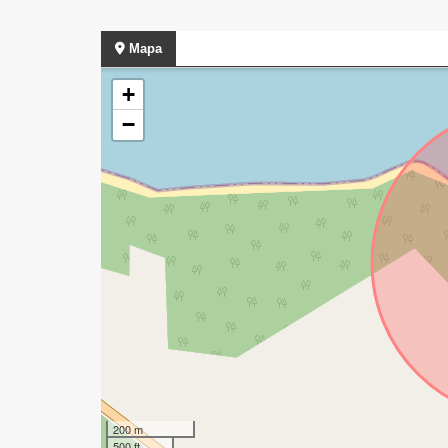
Mapa
+
−
200 m
500 ft