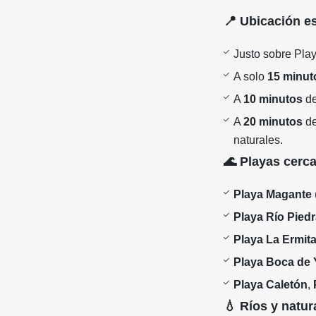
📍
Ubicación es
Justo sobre Play
A solo
15 minut
A
10 minutos
d
A
20 minutos
d
naturales.
🌊
Playas cerc
Playa Magante
Playa Río Pied
Playa La Ermit
Playa Boca de 
Playa Caletón
,
💧
Ríos y natur