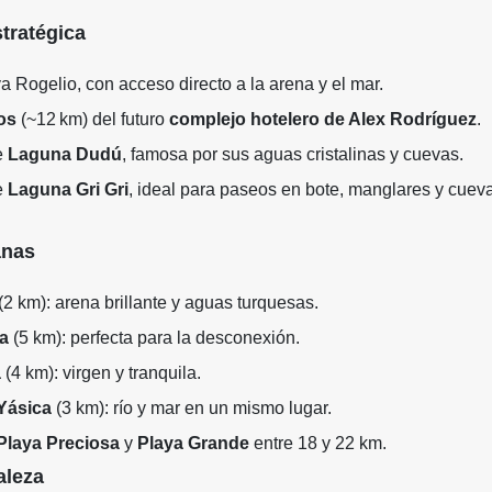
tratégica
a Rogelio, con acceso directo a la arena y el mar.
os
(~12 km) del futuro
complejo hotelero de Alex Rodríguez
.
e
Laguna Dudú
, famosa por sus aguas cristalinas y cuevas.
e
Laguna Gri Gri
, ideal para paseos en bote, manglares y cuev
anas
(2 km): arena brillante y aguas turquesas.
ra
(5 km): perfecta para la desconexión.
a
(4 km): virgen y tranquila.
Yásica
(3 km): río y mar en un mismo lugar.
Playa Preciosa
y
Playa Grande
entre 18 y 22 km.
aleza