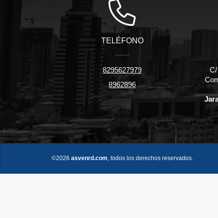
TELÉFONO
8295627979
C/
Come
8962896
Jar
©2026
asvenrd.com
, todos los derechos reservados.