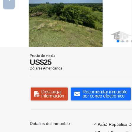
Precio de venta
US$25
Dólares Americanos
Descargar
Recomendar inmueble
información
por correo electrónico
Detalles del inmueble :
País:
República D