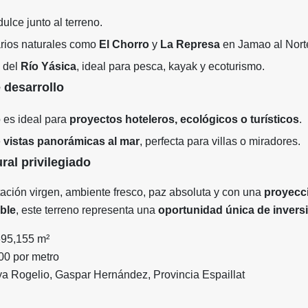
ulce junto al terreno.
rios naturales como
El Chorro
y
La Represa
en Jamao al Nort
a del
Río Yásica
, ideal para pesca, kayak y ecoturismo.
 desarrollo
o es ideal para
proyectos hoteleros, ecológicos o turísticos
.
e
vistas panorámicas al mar
, perfecta para villas o miradores.
ral privilegiado
ción virgen, ambiente fresco, paz absoluta y con una
proyecc
able
, este terreno representa una
oportunidad única de invers
95,155 m²
0 por metro
a Rogelio, Gaspar Hernández, Provincia Espaillat