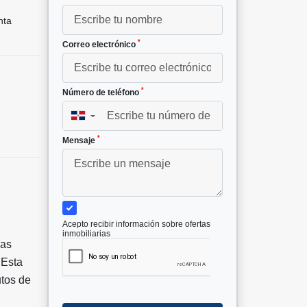
nta
*
Correo electrónico
*
Número de teléfono
▼
*
Mensaje
Acepto recibir información sobre ofertas
inmobiliarias
las
 Esta
utos de