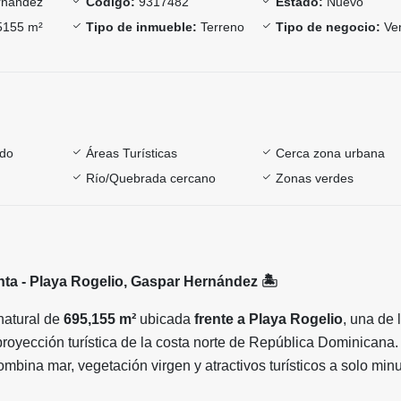
rnández
Código:
9317482
Estado:
Nuevo
155 m²
Tipo de inmueble:
Terreno
Tipo de negocio:
Ve
ado
Áreas Turísticas
Cerca zona urbana
Río/Quebrada cercano
Zonas verdes
nta - Playa Rogelio, Gaspar Hernández
🏝
natural de
695,155 m²
ubicada
frente a Playa Rogelio
, una de 
royección turística de la costa norte de República Dominicana.
mbina mar, vegetación virgen y atractivos turísticos a solo min