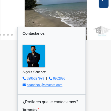
Contáctanos
Algelis Sánchez
8295627979
|
8962896
asanchez@asvenrd.com
¿Prefieres que te contactemos?
*
Tu nombre