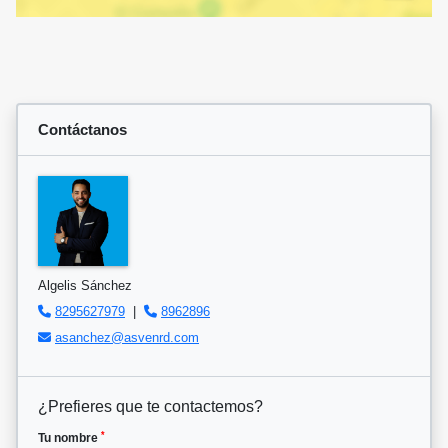
Contáctanos
Algelis Sánchez
8295627979
|
8962896
asanchez@asvenrd.com
¿Prefieres que te contactemos?
*
Tu nombre