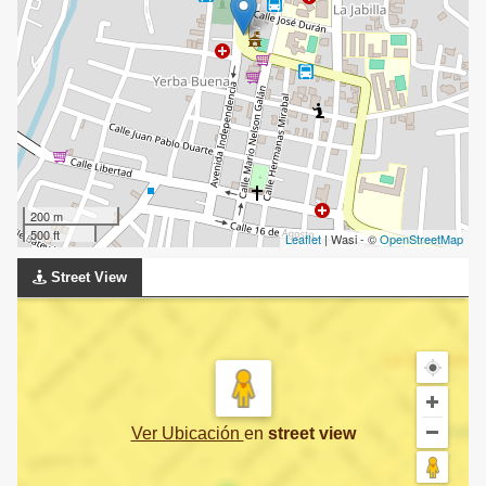
200 m
500 ft
Leaflet
| Wasi - ©
OpenStreetMap
Street View
Ver Ubicación
en
street view