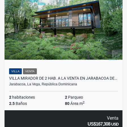
VILLA
VENTA
VILLA MIRADOR DE 2 HAB. A LA VENTA EN JARABACOA DE…
Jarabacoa, La Vega, República Dominicana
2
habitaciones
2
Parqueo
2
2.5
Baños
80
Área m
Venta
US$167,308
USD