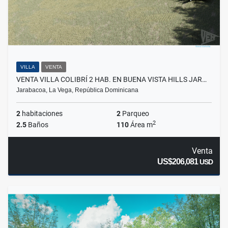
VILLA
VENTA
VENTA VILLA COLIBRÍ 2 HAB. EN BUENA VISTA HILLS JAR…
Jarabacoa, La Vega, República Dominicana
2
habitaciones
2
Parqueo
2
2.5
Baños
110
Área m
Venta
US$206,081
USD