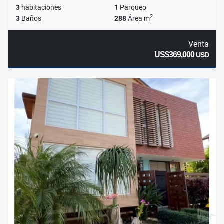
3
habitaciones
1
Parqueo
2
3
Baños
288
Área m
Venta
US$369,000
USD