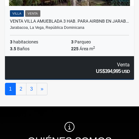
VILLA
VENTA
VENTA VILLA AMUEBLADA 3 HAB. PARA AIRBNB EN JARAB…
Jarabacoa, La Vega, República Dominicana
3
habitaciones
3
Parqueo
2
3.5
Baños
225
Área m
Venta
US$394,995
USD
Siguiente
1
2
3
»