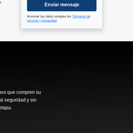
a.
Enviar mensaje
Al enviar tus datos aceptas los
Términos de
servicio y privacidad
para que compren su
al seguridad y sin
etapa.