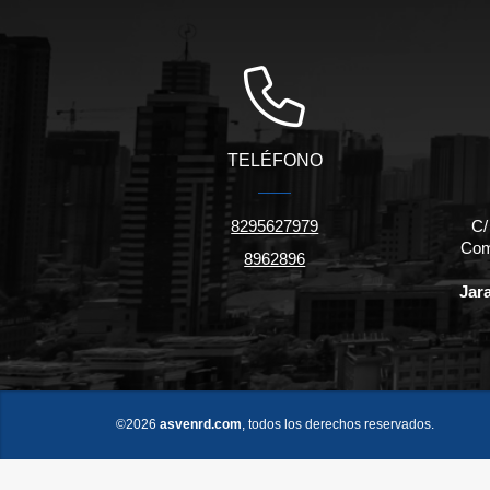
TELÉFONO
8295627979
C/
Come
8962896
Jar
©2026
asvenrd.com
, todos los derechos reservados.