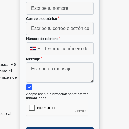
*
Correo electrónico
*
Número de teléfono
▼
*
Mensaje
acoa. A 9
como el
nómicas de
Acepto recibir información sobre ofertas
inmobiliarias
cto al