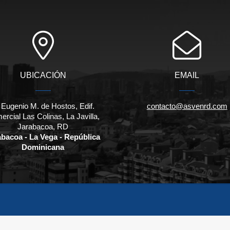
UBICACIÓN
EMAIL
 Eugenio M. de Hostos, Edif.
contacto@asvenrd.com
rcial Las Colinas, La Javilla,
Jarabacoa, RD
abacoa - La Vega - República
Dominicana