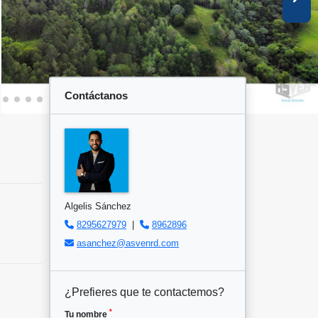
Contáctanos
Algelis Sánchez
8295627979
|
8962896
asanchez@asvenrd.com
¿Prefieres que te contactemos?
*
Tu nombre