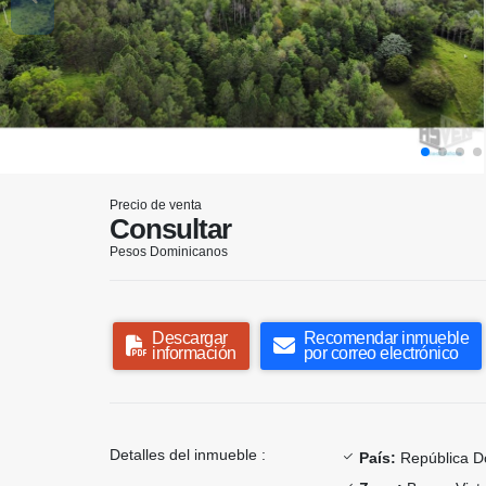
Precio de venta
Consultar
Pesos Dominicanos
Descargar
Recomendar inmueble
información
por correo electrónico
Detalles del inmueble :
País:
República D