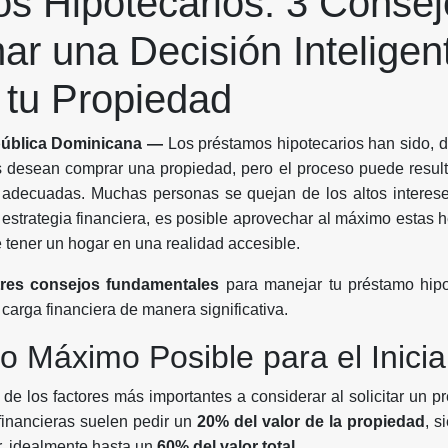
s Hipotecarios: 3 Consej
ar una Decisión Inteligent
tu Propiedad
ública Dominicana —
Los préstamos hipotecarios han sido, d
s desean comprar una propiedad, pero el proceso puede resul
 adecuadas. Muchas personas se quejan de los altos intereses
 estrategia financiera, es posible aprovechar al máximo estas h
e tener un hogar en una realidad accesible.
tres consejos fundamentales
para manejar tu préstamo hip
a carga financiera de manera significativa.
lo Máximo Posible para el Inicia
 de los factores más importantes a considerar al solicitar un p
 financieras suelen pedir un
20% del valor de la propiedad
, s
r, idealmente hasta un
60% del valor total
.