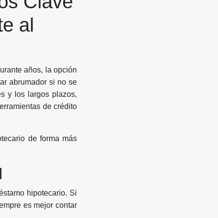
os Clave
e al
urante años, la opción
tar abrumador si no se
 y los largos plazos,
erramientas de crédito
otecario de forma más
l
réstamo hipotecario. Si
iempre es mejor contar