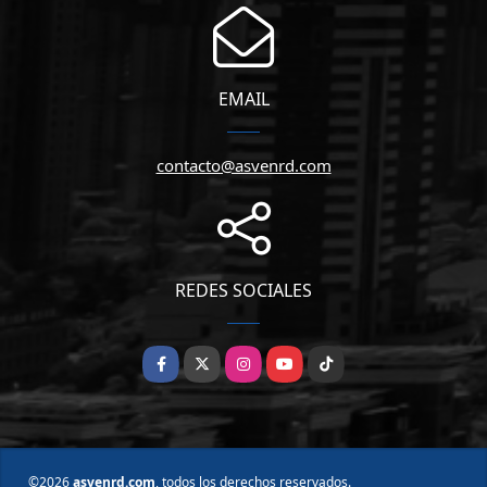
EMAIL
contacto@asvenrd.com
REDES SOCIALES
Facebook
X
Instagram
YouTube
TikTok
©2026
asvenrd.com
, todos los derechos reservados.