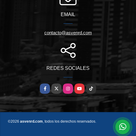
EMAIL
contacto@asvenrd.com
REDES SOCIALES
Facebook
X
Instagram
YouTube
TikTok
©2026
asvenrd.com
, todos los derechos reservados.