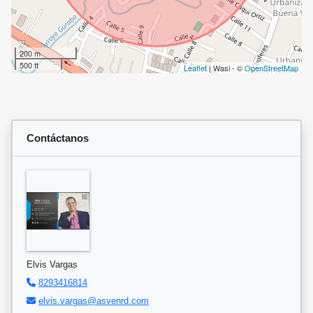
200 m
500 ft
Leaflet
| Wasi - ©
OpenStreetMap
Contáctanos
Elvis Vargas
8293416814
elvis.vargas@asvenrd.com