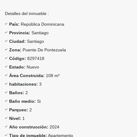
Detalles del inmueble :
País:
República Dominicana
Provincia:
Santiago
Ciudad:
Santiago
Zona:
Puente De Pontezuela
Código:
8297418
Estado:
Nuevo
Área Construida:
108 m²
habitaciones:
3
Baños:
2
Baño medio:
Si
Parqueo:
2
Nivel:
1
Año construcción:
2024
Tipo de inmueble:
Apartemento