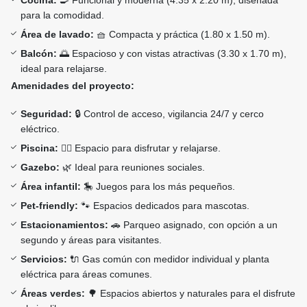
Cocina:
🍳 Funcional y moderna (4.35 x 2.20 m), diseñada
para la comodidad.
Área de lavado:
🧺 Compacta y práctica (1.80 x 1.50 m).
Balcón:
🌅 Espacioso y con vistas atractivas (3.30 x 1.70 m),
ideal para relajarse.
Amenidades del proyecto:
Seguridad:
🔒 Control de acceso, vigilancia 24/7 y cerco
eléctrico.
Piscina:
🏊‍♂️ Espacio para disfrutar y relajarse.
Gazebo:
🌿 Ideal para reuniones sociales.
Área infantil:
🎠 Juegos para los más pequeños.
Pet-friendly:
🐾 Espacios dedicados para mascotas.
Estacionamientos:
🚗 Parqueo asignado, con opción a un
segundo y áreas para visitantes.
Servicios:
🔌 Gas común con medidor individual y planta
eléctrica para áreas comunes.
Áreas verdes:
🌳 Espacios abiertos y naturales para el disfrute