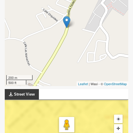
200 m
500 ft
Leaflet
| Wasi - ©
OpenStreetMap
Street View