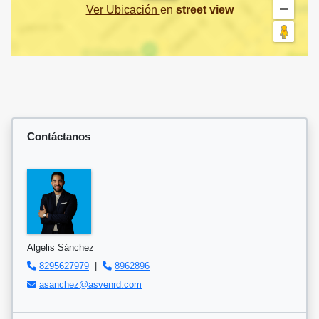
Ver Ubicación
en
street view
Contáctanos
Algelis Sánchez
8295627979
|
8962896
asanchez@asvenrd.com